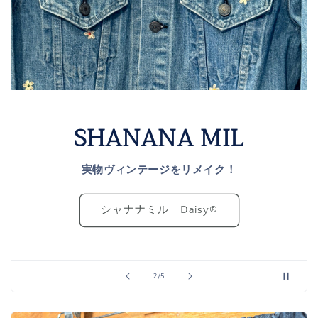
SHANANA MIL
実物ヴィンテージをリメイク！
シャナナミル Daisy®️
の
2
/
5