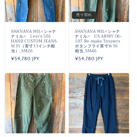
売り切れ
SHANANA MIL<シャナ
SHANANA MIL<シャナ
ナミル> Levi's 501
ナミル> US ARMY OG-
HAND CUSTOM JEANS
107 Re-make Trousers
W35（実寸33インチ相
ボタンフライ実寸W36
当）_SM26
相当_SM46
通
¥54,780 JPY
通
¥54,780 JPY
常
常
価
価
格
格