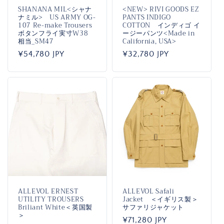
SHANANA MIL<シャナ
<NEW> RIVI GOODS EZ
ナミル> US ARMY OG-
PANTS INDIGO
107 Re-make Trousers
COTTON インディゴ イ
ボタンフライ実寸W38
ージーパンツ<Made in
相当_SM47
California, USA>
通
¥54,780 JPY
通
¥32,780 JPY
常
常
価
価
格
格
ALLEVOL ERNEST
ALLEVOL Safali
UTILITY TROUSERS
Jacket ＜イギリス製＞
Briliant White＜英国製
サファリジャケット
＞
通
¥71,280 JPY