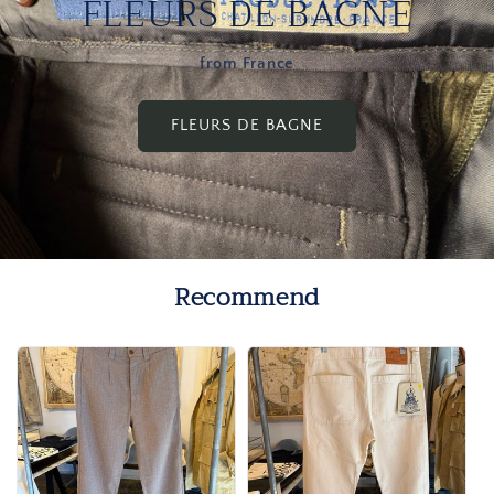
FLEURS DE BAGNE
ン
ン
ツ
ツ
Made
Made
from France
in
in
Italy
Italy
FLEURS DE BAGNE
の
の
数
数
量
量
を
を
減
増
ら
や
Recommend
す
す