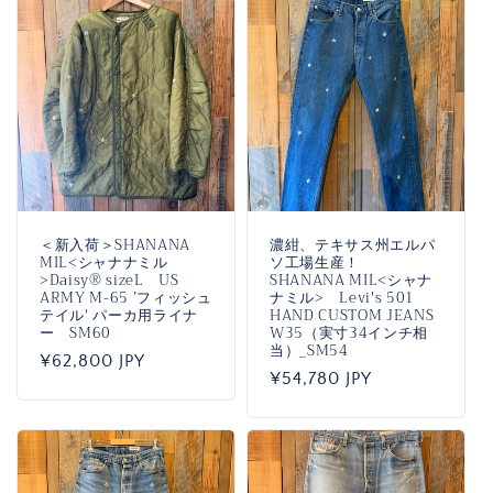
格
格
＜新入荷＞SHANANA
濃紺、テキサス州エルパ
MIL<シャナナミル
ソ工場生産！
>Daisy®️ sizeL US
SHANANA MIL<シャナ
ARMY M-65 ’フィッシュ
ナミル> Levi's 501
テイル' パーカ用ライナ
HAND CUSTOM JEANS
ー SM60
W35（実寸34インチ相
当）_SM54
通
¥62,800 JPY
通
¥54,780 JPY
常
常
価
価
格
格