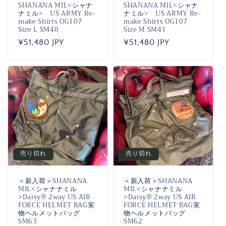
SHANANA MIL<シャナ
SHANANA MIL<シャナ
ナミル> US ARMY Re-
ナミル> US ARMY Re-
make Shirts OG107
make Shirts OG107
Size L SM40
Size M SM41
通
¥51,480 JPY
通
¥51,480 JPY
常
常
価
価
格
格
売り切れ
売り切れ
＜新入荷＞SHANANA
＜新入荷＞SHANANA
MIL<シャナナミル
MIL<シャナナミル
>Daisy®️ 2way US AIR
>Daisy®️ 2way US AIR
FORCE HELMET BAG実
FORCE HELMET BAG実
物ヘルメットバッグ
物ヘルメットバッグ
SM63
SM62