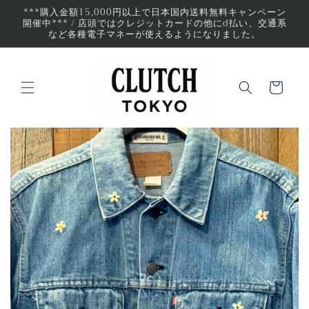
コンテ
***購入金額15,000円以上で日本国内送料無料キャンペーン
ンツに
開催中*** / 店頭ではクレジットカードの他にd払い、交通系
進む
など各種電子マネーが使えるようになりました。
カ
ー
ト