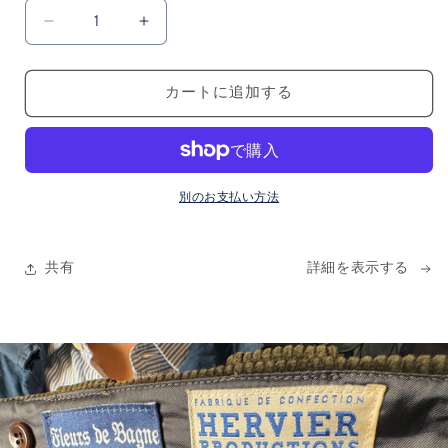
ョ
量
ン
日
日
は
売
本
本
り
切
上
上
れ
カートに追加する
陸！
陸！
て
い
CAPTAIN
CAPTAIN
る
SANTORS
SANTORS
か
販
生
生
売
で
成
成
別のお支払い方法
き
り
り
ま
せ
コ
コ
ん
ッ
ッ
共有
詳細を表示する
ト
ト
ン
ン
セ
セ
ー
ー
ラ
ラ
ー
ー
パ
パ