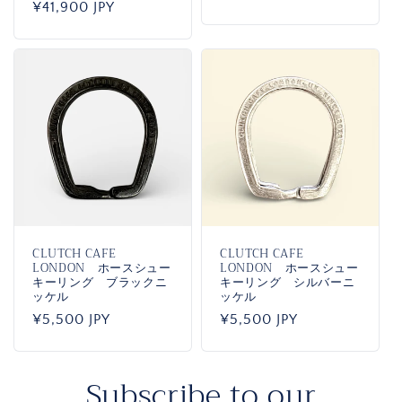
通
¥41,900 JPY
常
常
価
価
格
格
CLUTCH CAFE
CLUTCH CAFE
LONDON ホースシュー
LONDON ホースシュー
キーリング ブラックニ
キーリング シルバーニ
ッケル
ッケル
通
¥5,500 JPY
通
¥5,500 JPY
常
常
価
価
Subscribe to our
格
格