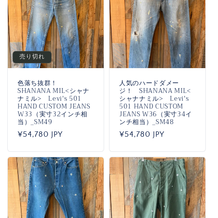
売り切れ
色落ち抜群！
人気のハードダメー
SHANANA MIL<シャナ
ジ！ SHANANA MIL<
ナミル> Levi's 501
シャナナミル> Levi's
HAND CUSTOM JEANS
501 HAND CUSTOM
W33（実寸32インチ相
JEANS W36（実寸34イ
当）_SM49
ンチ相当）_SM48
通
¥54,780 JPY
通
¥54,780 JPY
常
常
価
価
格
格