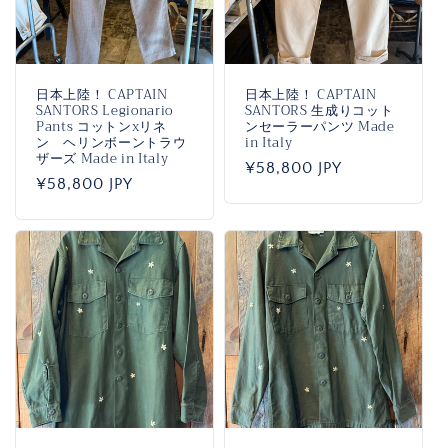
日本上陸！ CAPTAIN
日本上陸！ CAPTAIN
SANTORS Legionario
SANTORS 生成りコット
Pants コットンxリネ
ンセーラーパンツ Made
ン ヘリンボーントラウ
in Italy
ザーズ Made in Italy
通
¥58,800 JPY
通
¥58,800 JPY
常
常
価
価
格
格