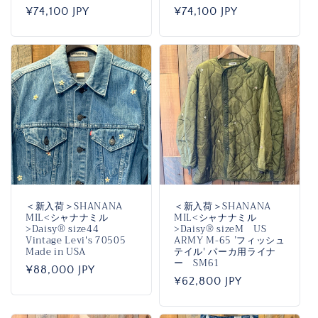
通
¥74,100 JPY
通
¥74,100 JPY
常
常
価
価
格
格
＜新入荷＞SHANANA
＜新入荷＞SHANANA
MIL<シャナナミル
MIL<シャナナミル
>Daisy®️ size44
>Daisy®️ sizeM US
Vintage Levi's 70505
ARMY M-65 ’フィッシュ
Made in USA
テイル' パーカ用ライナ
ー SM61
通
¥88,000 JPY
通
¥62,800 JPY
常
常
価
価