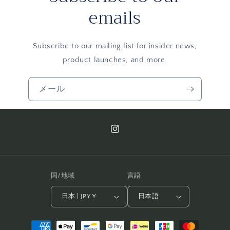
emails
Subscribe to our mailing list for insider news,
product launches, and more.
メール
Instagram
国/地域
言語
日本 | JPY ¥
日本語
決