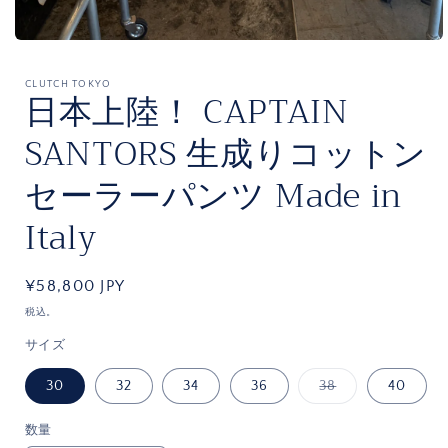
モ
ー
ダ
CLUTCH TOKYO
日本上陸！ CAPTAIN
ル
で
SANTORS 生成りコットン
メ
デ
ィ
セーラーパンツ Made in
ア
(1)
Italy
を
開
く
通
¥58,800 JPY
常
税込。
価
サイズ
格
バ
30
32
34
36
38
40
リ
エ
ー
数量
数
シ