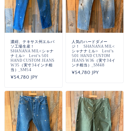
濃紺、テキサス州エルパ
人気のハードダメー
ソ工場生産！
ジ！ SHANANA MIL<
SHANANA MIL<シャナ
シャナナミル> Levi's
ナミル> Levi's 501
501 HAND CUSTOM
HAND CUSTOM JEANS
JEANS W36（実寸34イ
W35（実寸34インチ相
ンチ相当）_SM48
当）_SM54
通
¥54,780 JPY
通
¥54,780 JPY
常
常
価
価
格
格