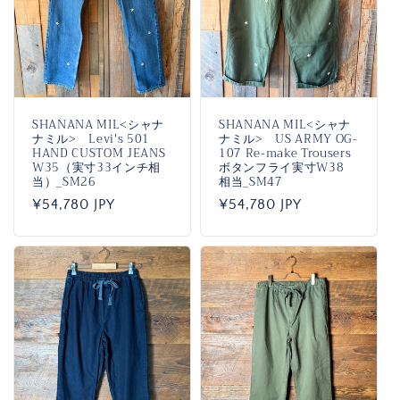
SHANANA MIL<シャナ
SHANANA MIL<シャナ
ナミル> Levi's 501
ナミル> US ARMY OG-
HAND CUSTOM JEANS
107 Re-make Trousers
W35（実寸33インチ相
ボタンフライ実寸W38
当）_SM26
相当_SM47
通
¥54,780 JPY
通
¥54,780 JPY
常
常
価
価
格
格