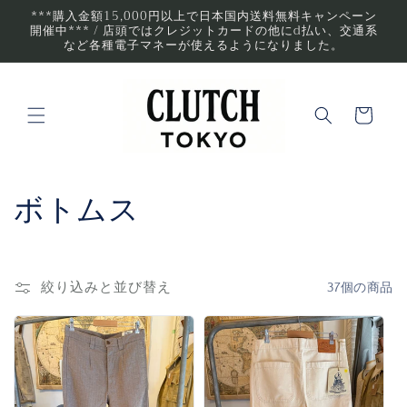
コンテ
***購入金額15,000円以上で日本国内送料無料キャンペーン
ンツに
開催中*** / 店頭ではクレジットカードの他にd払い、交通系
進む
など各種電子マネーが使えるようになりました。
カ
ー
ト
コ
ボトムス
レ
ク
絞り込みと並び替え
37個の商品
シ
ョ
ン