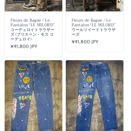
Fleurs de Bagne / Le
Fleurs de Bagne / Le
Pantalon “LE MILORD”
Pantalon “LE MILORD”
コーデュロイトラウザー
ウールツイードトラウザ
ズ (ブリスベン・モス コ
ーズ
ーデュロイ)
通
¥41,800 JPY
通
¥41,800 JPY
常
常
価
価
格
格