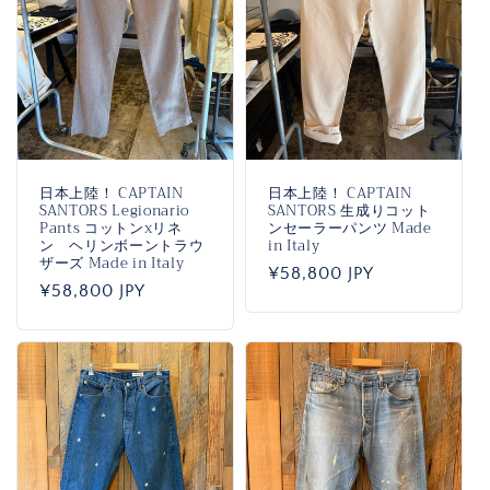
:
日本上陸！ CAPTAIN
日本上陸！ CAPTAIN
SANTORS Legionario
SANTORS 生成りコット
Pants コットンxリネ
ンセーラーパンツ Made
ン ヘリンボーントラウ
in Italy
ザーズ Made in Italy
通
¥58,800 JPY
通
¥58,800 JPY
常
常
価
価
格
格