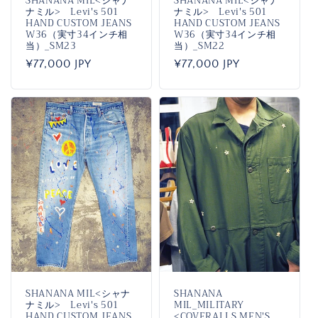
SHANANA MIL<シャナ
SHANANA MIL<シャナ
ナミル> Levi's 501
ナミル> Levi's 501
HAND CUSTOM JEANS
HAND CUSTOM JEANS
W36（実寸34インチ相
W36（実寸34インチ相
当）_SM23
当）_SM22
通
¥77,000 JPY
通
¥77,000 JPY
常
常
価
価
格
格
SHANANA MIL<シャナ
SHANANA
ナミル> Levi's 501
MIL_MILITARY
HAND CUSTOM JEANS
<COVERALLS MEN'S