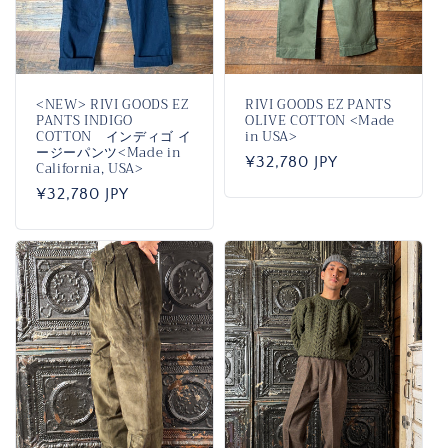
<NEW> RIVI GOODS EZ
RIVI GOODS EZ PANTS
PANTS INDIGO
OLIVE COTTON <Made
COTTON インディゴ イ
in USA>
ージーパンツ<Made in
通
¥32,780 JPY
California, USA>
常
通
¥32,780 JPY
価
常
格
価
格