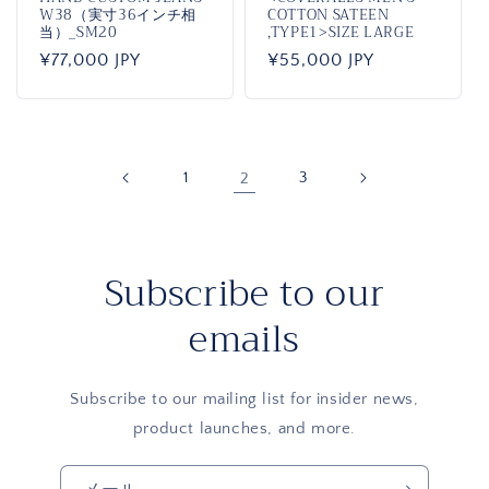
W38（実寸36インチ相
COTTON SATEEN
当）_SM20
,TYPE1>SIZE LARGE
通
¥77,000 JPY
通
¥55,000 JPY
常
常
価
価
格
格
1
2
3
Subscribe to our
emails
Subscribe to our mailing list for insider news,
product launches, and more.